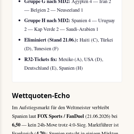
Gruppe G nach MD2:
Ägypten 4 — Iran 2
— Belgien 2 — Neuseeland 1
Gruppe H nach MD2:
Spanien 4 — Uruguay
2 — Kap Verde 2 — Saudi-Arabien 1
Eliminiert (Stand 21.06.):
Haiti (C), Türkei
(D), Tunesien (F)
R32-Tickets fix:
Mexiko (A), USA (D),
Deutschland (E), Spanien (H)
Wettquoten-Echo
Im Aufstiegsmarkt für den Weltmeister verbleibt
FOX Sports / FanDuel
Spanien laut
(21.06.2026) bei
6,50
— kein 24h-Move trotz 4:0-Sieg. Marktführer ist
4,70
Frankreich (
); Spanien rutscht in einigen Märkten