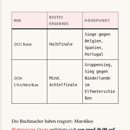
BESTES
WM
HÖHEPUNKT
ERGEBNIS
Siege gegen
Belgien,
2022 Katar
Halbfinale
Spanien,
Portugal
Gruppensieg,
Sieg gegen
2026
Mind.
Niederlande
USA/Mex/Kan
Achtelfinale
im
Elfmeterschie
ßen
Die Buchmacher haben reagiert: Marokkos
von rund 46,00 auf
Weltmeister-Quote
verkürzte sich