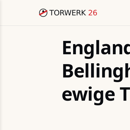
England
Belling
ewige T