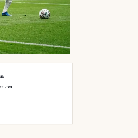
ma
rnieren