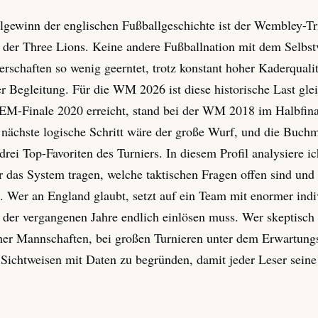
elgewinn der englischen Fußballgeschichte ist der Wembley-
t der Three Lions. Keine andere Fußballnation mit dem Selbst
rschaften so wenig geerntet, trotz konstant hoher Kaderqualitä
 Begleitung. Für die WM 2026 ist diese historische Last glei
 EM-Finale 2020 erreicht, stand bei der WM 2018 im Halbfin
nächste logische Schritt wäre der große Wurf, und die Buch
drei Top-Favoriten des Turniers. In diesem Profil analysiere i
r das System tragen, welche taktischen Fragen offen sind un
nd. Wer an England glaubt, setzt auf ein Team mit enormer ind
 der vergangenen Jahre endlich einlösen muss. Wer skeptisch is
er Mannschaften, bei großen Turnieren unter dem Erwartungs
e Sichtweisen mit Daten zu begründen, damit jeder Leser sein