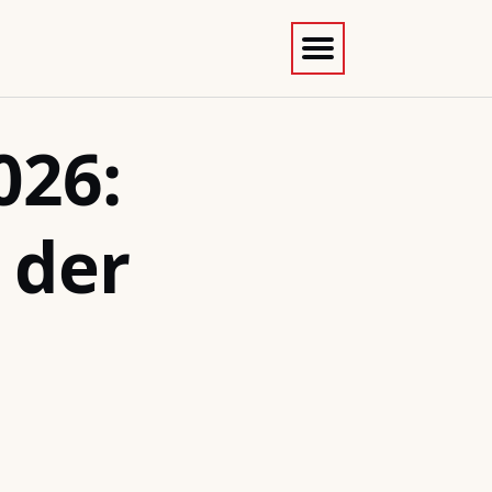
026:
 der