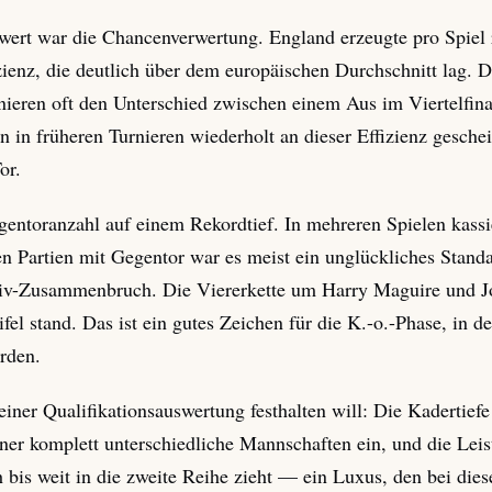
wert war die Chancenverwertung. England erzeugte pro Spiel 
zienz, die deutlich über dem europäischen Durchschnitt lag. Da
nieren oft den Unterschied zwischen einem Aus im Viertelfin
 in früheren Turnieren wiederholt an dieser Effizienz gesche
or.
gentoranzahl auf einem Rekordtief. In mehreren Spielen kass
den Partien mit Gegentor war es meist ein unglückliches Standa
nsiv-Zusammenbruch. Die Viererkette um Harry Maguire und Joh
fel stand. Das ist ein gutes Zeichen für die K.-o.-Phase, in de
erden.
einer Qualifikationsauswertung festhalten will: Die Kadertiefe
iner komplett unterschiedliche Mannschaften ein, und die Leis
ich bis weit in die zweite Reihe zieht — ein Luxus, den bei d