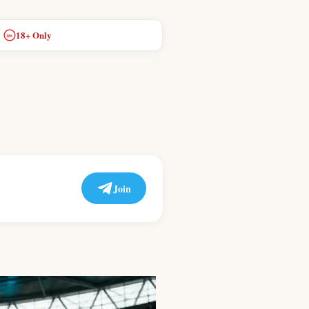
18+ Only
18+
Join