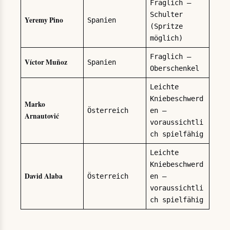
Fraglich —
Schulter
Yeremy Pino
Spanien
(Spritze
möglich)
Fraglich —
Víctor Muñoz
Spanien
Oberschenkel
Leichte
Kniebeschwerd
Marko
Österreich
en —
Arnautović
voraussichtli
ch spielfähig
Leichte
Kniebeschwerd
David Alaba
Österreich
en —
voraussichtli
ch spielfähig